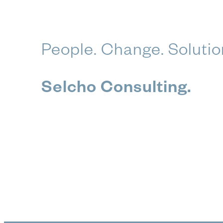
Zum
People. Change. Solutio
Inhalt
springen
Selcho Consulting.
Kategorie:
Allgemein